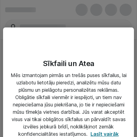
Sīkfaili un Atea
Mēs izmantojam pirmās un trešās puses sīkfailus, lai
uzlabotu lietotāju pieredzi, analizētu mūsu datu
Risinājumi & Pakalpojumi
plūsmu un pielāgotu personalizētas reklāmas.
Obligātie sīkfaili vienmēr ir iespējoti, un tiem nav
IT serviss un atbalsts
nepieciešama jūsu piekrišana, jo tie ir nepieciešami
IT infrastruktūra
mūsu tīmekļa vietnes darbībai. Jūs varat akceptēt
visus vai tikai obligātos sīkfailus un pārvaldīt savas
Darba vietu IT risinājumi
izvēles jebkurā brīdī, noklikšķinot zemāk
Serveri un datu centri
konfidencialitātes iestatījumos.
Lasīt vairāk