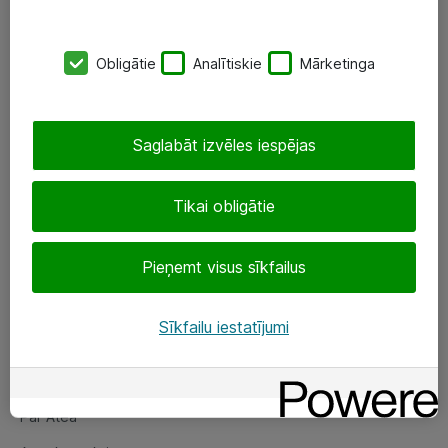
SIA „ATEA”
Obligātie
Analītiskie
Mārketinga
+(371) 67 81 90 50
eShop@atea.lv
Saglabāt izvēles iespējas
Ūnijas 15, Rīga
Tikai obligātie
Sekojiet mums
Pieņemt visus sīkfailus
LinkedIn
Facebook
Sīkfailu iestatījumi
Par Atea
Par Atea