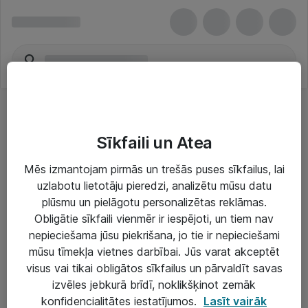
Sīkfaili un Atea
Mēs izmantojam pirmās un trešās puses sīkfailus, lai
uzlabotu lietotāju pieredzi, analizētu mūsu datu
Risinājumi & Pakalpojumi
plūsmu un pielāgotu personalizētas reklāmas.
Obligātie sīkfaili vienmēr ir iespējoti, un tiem nav
IT serviss un atbalsts
nepieciešama jūsu piekrišana, jo tie ir nepieciešami
IT infrastruktūra
mūsu tīmekļa vietnes darbībai. Jūs varat akceptēt
visus vai tikai obligātos sīkfailus un pārvaldīt savas
Darba vietu IT risinājumi
izvēles jebkurā brīdī, noklikšķinot zemāk
Serveri un datu centri
konfidencialitātes iestatījumos.
Lasīt vairāk