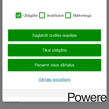
SIA „ATEA”
Obligātie
Analītiskie
Mārketinga
+(371) 67 81 90 50
eShop@atea.lv
Saglabāt izvēles iespējas
Ūnijas 15, Rīga
Tikai obligātie
Sekojiet mums
Pieņemt visus sīkfailus
LinkedIn
Facebook
Sīkfailu iestatījumi
Par Atea
Par Atea