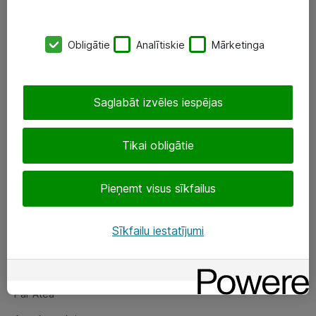
SIA „ATEA”
Obligātie
Analītiskie
Mārketinga
+(371) 67 81 90 50
eShop@atea.lv
Saglabāt izvēles iespējas
Ūnijas 15, Rīga
Tikai obligātie
Sekojiet mums
Pieņemt visus sīkfailus
LinkedIn
Facebook
Sīkfailu iestatījumi
Par Atea
Par Atea