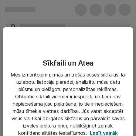
Sīkfaili un Atea
Mēs izmantojam pirmās un trešās puses sīkfailus, lai
uzlabotu lietotāju pieredzi, analizētu mūsu datu
Risinājumi & Pakalpojumi
plūsmu un pielāgotu personalizētas reklāmas.
Obligātie sīkfaili vienmēr ir iespējoti, un tiem nav
IT serviss un atbalsts
nepieciešama jūsu piekrišana, jo tie ir nepieciešami
IT infrastruktūra
mūsu tīmekļa vietnes darbībai. Jūs varat akceptēt
visus vai tikai obligātos sīkfailus un pārvaldīt savas
Darba vietu IT risinājumi
izvēles jebkurā brīdī, noklikšķinot zemāk
Serveri un datu centri
konfidencialitātes iestatījumos.
Lasīt vairāk