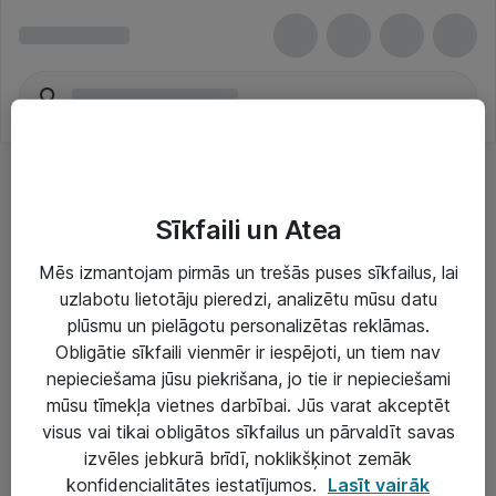
Sīkfaili un Atea
Mēs izmantojam pirmās un trešās puses sīkfailus, lai
uzlabotu lietotāju pieredzi, analizētu mūsu datu
Risinājumi & Pakalpojumi
plūsmu un pielāgotu personalizētas reklāmas.
Obligātie sīkfaili vienmēr ir iespējoti, un tiem nav
IT serviss un atbalsts
nepieciešama jūsu piekrišana, jo tie ir nepieciešami
IT infrastruktūra
mūsu tīmekļa vietnes darbībai. Jūs varat akceptēt
visus vai tikai obligātos sīkfailus un pārvaldīt savas
Darba vietu IT risinājumi
izvēles jebkurā brīdī, noklikšķinot zemāk
Serveri un datu centri
konfidencialitātes iestatījumos.
Lasīt vairāk