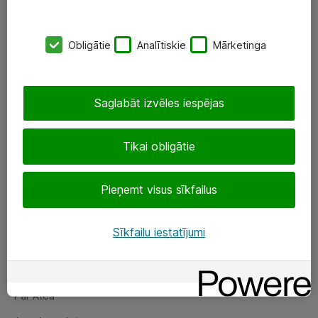
SIA „ATEA”
Obligātie
Analītiskie
Mārketinga
+(371) 67 81 90 50
eShop@atea.lv
Saglabāt izvēles iespējas
Ūnijas 15, Rīga
Tikai obligātie
Sekojiet mums
Pieņemt visus sīkfailus
LinkedIn
Facebook
Sīkfailu iestatījumi
Par Atea
Par Atea