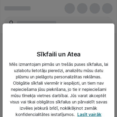
Sīkfaili un Atea
Mēs izmantojam pirmās un trešās puses sīkfailus, lai
uzlabotu lietotāju pieredzi, analizētu mūsu datu
Risinājumi & Pakalpojumi
plūsmu un pielāgotu personalizētas reklāmas.
Obligātie sīkfaili vienmēr ir iespējoti, un tiem nav
IT serviss un atbalsts
nepieciešama jūsu piekrišana, jo tie ir nepieciešami
IT infrastruktūra
mūsu tīmekļa vietnes darbībai. Jūs varat akceptēt
visus vai tikai obligātos sīkfailus un pārvaldīt savas
Darba vietu IT risinājumi
izvēles jebkurā brīdī, noklikšķinot zemāk
Serveri un datu centri
konfidencialitātes iestatījumos.
Lasīt vairāk