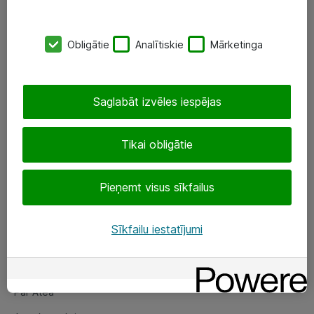
SIA „ATEA”
Obligātie
Analītiskie
Mārketinga
+(371) 67 81 90 50
eShop@atea.lv
Saglabāt izvēles iespējas
Ūnijas 15, Rīga
Tikai obligātie
Sekojiet mums
Pieņemt visus sīkfailus
LinkedIn
Facebook
Sīkfailu iestatījumi
Par Atea
Par Atea