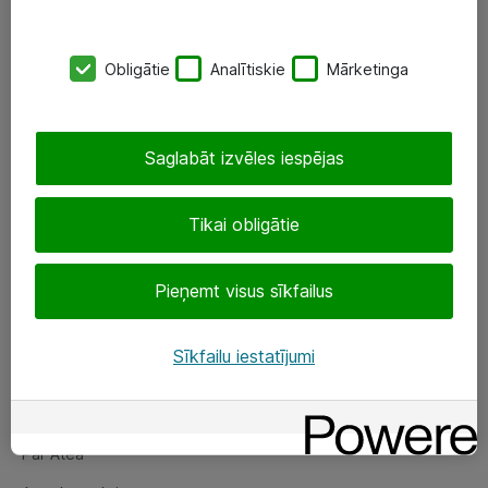
SIA „ATEA”
Obligātie
Analītiskie
Mārketinga
+(371) 67 81 90 50
eShop@atea.lv
Saglabāt izvēles iespējas
Ūnijas 15, Rīga
Tikai obligātie
Sekojiet mums
Pieņemt visus sīkfailus
LinkedIn
Facebook
Sīkfailu iestatījumi
Par Atea
Par Atea