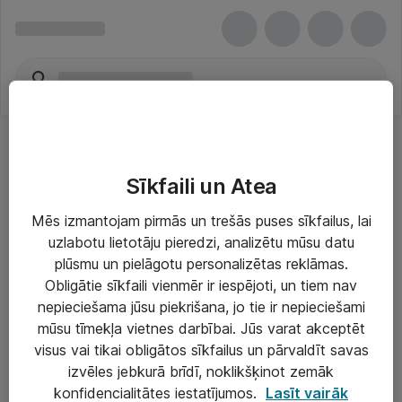
Sīkfaili un Atea
Mēs izmantojam pirmās un trešās puses sīkfailus, lai
uzlabotu lietotāju pieredzi, analizētu mūsu datu
Risinājumi & Pakalpojumi
plūsmu un pielāgotu personalizētas reklāmas.
Obligātie sīkfaili vienmēr ir iespējoti, un tiem nav
IT serviss un atbalsts
nepieciešama jūsu piekrišana, jo tie ir nepieciešami
IT infrastruktūra
mūsu tīmekļa vietnes darbībai. Jūs varat akceptēt
visus vai tikai obligātos sīkfailus un pārvaldīt savas
Darba vietu IT risinājumi
izvēles jebkurā brīdī, noklikšķinot zemāk
Serveri un datu centri
konfidencialitātes iestatījumos.
Lasīt vairāk