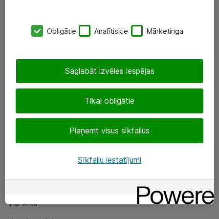
SIA „ATEA”
Obligātie
Analītiskie
Mārketinga
+(371) 67 81 90 50
eShop@atea.lv
Saglabāt izvēles iespējas
Ūnijas 15, Rīga
Tikai obligātie
Sekojiet mums
Pieņemt visus sīkfailus
LinkedIn
Facebook
Sīkfailu iestatījumi
Par Atea
Par Atea