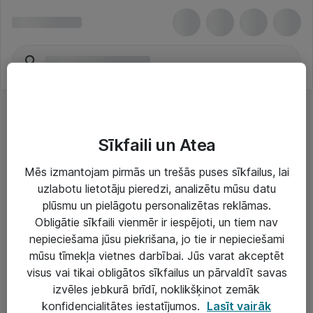
Sīkfaili un Atea
Mēs izmantojam pirmās un trešās puses sīkfailus, lai
uzlabotu lietotāju pieredzi, analizētu mūsu datu
Risinājumi & Pakalpojumi
plūsmu un pielāgotu personalizētas reklāmas.
Obligātie sīkfaili vienmēr ir iespējoti, un tiem nav
IT serviss un atbalsts
nepieciešama jūsu piekrišana, jo tie ir nepieciešami
IT infrastruktūra
mūsu tīmekļa vietnes darbībai. Jūs varat akceptēt
visus vai tikai obligātos sīkfailus un pārvaldīt savas
Darba vietu IT risinājumi
izvēles jebkurā brīdī, noklikšķinot zemāk
Serveri un datu centri
konfidencialitātes iestatījumos.
Lasīt vairāk