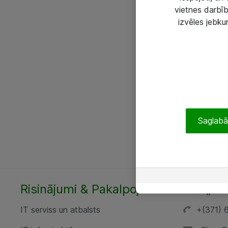
vietnes darbīb
izvēles jebku
Saglabāt
Risinājumi & Pakalpojumi
SIA „AT
IT serviss un atbalsts
+(371) 