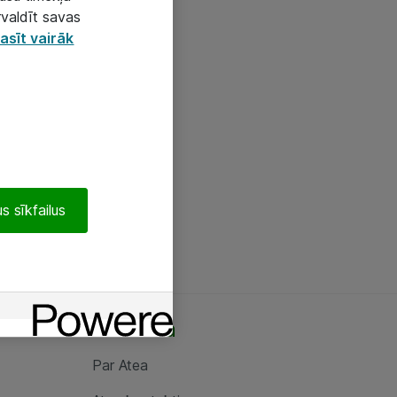
rvaldīt savas
asīt vairāk
s sīkfailus
Par Atea
Par Atea