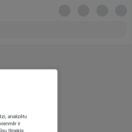
zi, analizētu
vienmēr ir
mūsu tīmekļa