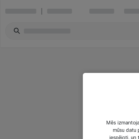
Mēs izmantojam
mūsu datu p
iespējoti, un