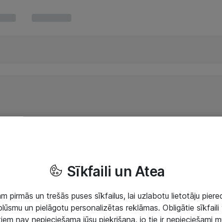
Sīkfaili un Atea
 pirmās un trešās puses sīkfailus, lai uzlabotu lietotāju piered
lūsmu un pielāgotu personalizētas reklāmas. Obligātie sīkfaili 
 tiem nav nepieciešama jūsu piekrišana, jo tie ir nepieciešami 