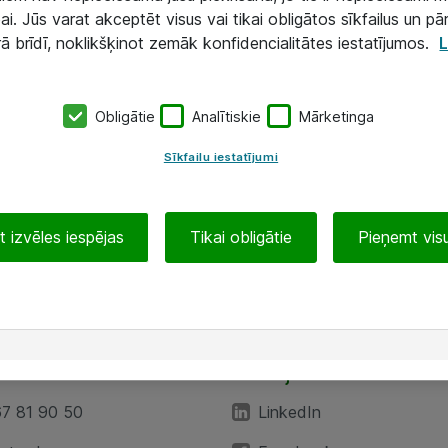
ai. Jūs varat akceptēt visus vai tikai obligātos sīkfailus un pā
rā brīdī, noklikšķinot zemāk konfidencialitātes iestatījumos.
L
Obligātie
Analītiskie
Mārketinga
Sīkfailu iestatījumi
 izvēles iespējas
Tikai obligātie
Pieņemt visu
EA”
Sekojiet mums
67 81 90 50
LinkedIn