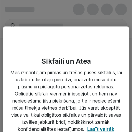
Sīkfaili un Atea
Mēs izmantojam pirmās un trešās puses sīkfailus, lai
uzlabotu lietotāju pieredzi, analizētu mūsu datu
Risinājumi & Pakalpojumi
plūsmu un pielāgotu personalizētas reklāmas.
Obligātie sīkfaili vienmēr ir iespējoti, un tiem nav
IT serviss un atbalsts
nepieciešama jūsu piekrišana, jo tie ir nepieciešami
IT infrastruktūra
mūsu tīmekļa vietnes darbībai. Jūs varat akceptēt
visus vai tikai obligātos sīkfailus un pārvaldīt savas
Darba vietu IT risinājumi
izvēles jebkurā brīdī, noklikšķinot zemāk
Serveri un datu centri
konfidencialitātes iestatījumos.
Lasīt vairāk