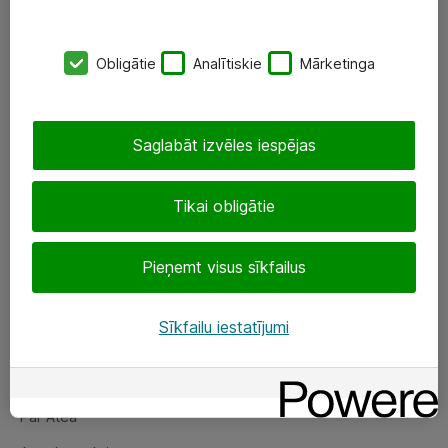
SIA „ATEA”
Obligātie
Analītiskie
Mārketinga
+(371) 67 81 90 50
eShop@atea.lv
Saglabāt izvēles iespējas
Ūnijas 15, Rīga
Tikai obligātie
Sekojiet mums
Pieņemt visus sīkfailus
LinkedIn
Facebook
Sīkfailu iestatījumi
Par Atea
Par Atea