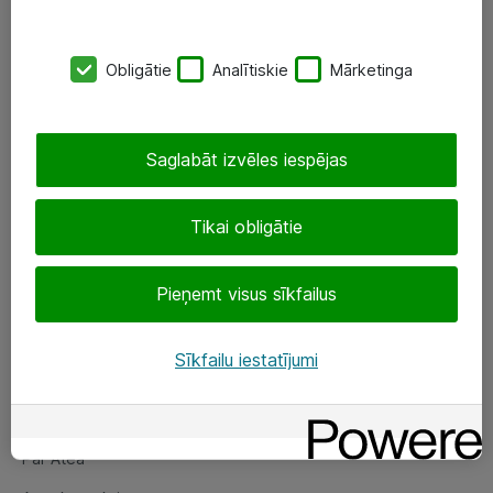
SIA „ATEA”
Obligātie
Analītiskie
Mārketinga
+(371) 67 81 90 50
eShop@atea.lv
Saglabāt izvēles iespējas
Ūnijas 15, Rīga
Tikai obligātie
Sekojiet mums
Pieņemt visus sīkfailus
LinkedIn
Facebook
Sīkfailu iestatījumi
Par Atea
Par Atea