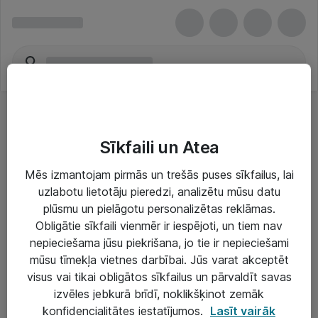
Sīkfaili un Atea
Mēs izmantojam pirmās un trešās puses sīkfailus, lai
uzlabotu lietotāju pieredzi, analizētu mūsu datu
Risinājumi & Pakalpojumi
plūsmu un pielāgotu personalizētas reklāmas.
Obligātie sīkfaili vienmēr ir iespējoti, un tiem nav
IT serviss un atbalsts
nepieciešama jūsu piekrišana, jo tie ir nepieciešami
IT infrastruktūra
mūsu tīmekļa vietnes darbībai. Jūs varat akceptēt
visus vai tikai obligātos sīkfailus un pārvaldīt savas
Darba vietu IT risinājumi
izvēles jebkurā brīdī, noklikšķinot zemāk
Serveri un datu centri
konfidencialitātes iestatījumos.
Lasīt vairāk