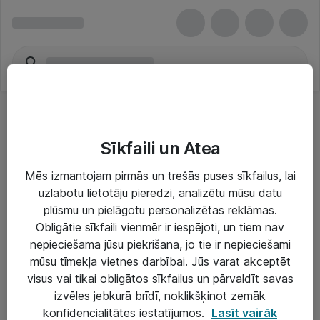
Sīkfaili un Atea
Mēs izmantojam pirmās un trešās puses sīkfailus, lai
uzlabotu lietotāju pieredzi, analizētu mūsu datu
Risinājumi & Pakalpojumi
plūsmu un pielāgotu personalizētas reklāmas.
Obligātie sīkfaili vienmēr ir iespējoti, un tiem nav
IT serviss un atbalsts
nepieciešama jūsu piekrišana, jo tie ir nepieciešami
IT infrastruktūra
mūsu tīmekļa vietnes darbībai. Jūs varat akceptēt
visus vai tikai obligātos sīkfailus un pārvaldīt savas
Darba vietu IT risinājumi
izvēles jebkurā brīdī, noklikšķinot zemāk
Serveri un datu centri
konfidencialitātes iestatījumos.
Lasīt vairāk