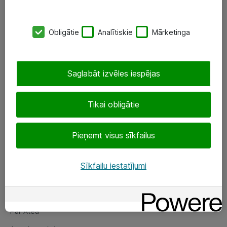
SIA „ATEA”
Obligātie
Analītiskie
Mārketinga
+(371) 67 81 90 50
eShop@atea.lv
Saglabāt izvēles iespējas
Ūnijas 15, Rīga
Tikai obligātie
Sekojiet mums
Pieņemt visus sīkfailus
LinkedIn
Facebook
Sīkfailu iestatījumi
Par Atea
Par Atea