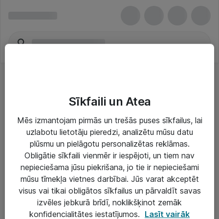
Sīkfaili un Atea
Mēs izmantojam pirmās un trešās puses sīkfailus, lai
uzlabotu lietotāju pieredzi, analizētu mūsu datu
Risinājumi & Pakalpojumi
plūsmu un pielāgotu personalizētas reklāmas.
Obligātie sīkfaili vienmēr ir iespējoti, un tiem nav
IT serviss un atbalsts
nepieciešama jūsu piekrišana, jo tie ir nepieciešami
IT infrastruktūra
mūsu tīmekļa vietnes darbībai. Jūs varat akceptēt
visus vai tikai obligātos sīkfailus un pārvaldīt savas
Darba vietu IT risinājumi
izvēles jebkurā brīdī, noklikšķinot zemāk
Serveri un datu centri
konfidencialitātes iestatījumos.
Lasīt vairāk