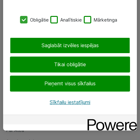
SIA „ATEA”
Obligātie
Analītiskie
Mārketinga
+(371) 67 81 90 50
eShop@atea.lv
Saglabāt izvēles iespējas
Ūnijas 15, Rīga
Tikai obligātie
Sekojiet mums
Pieņemt visus sīkfailus
LinkedIn
Facebook
Sīkfailu iestatījumi
Par Atea
Par Atea