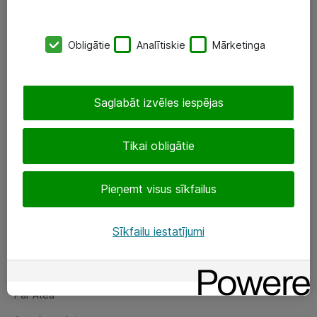
SIA „ATEA”
Obligātie
Analītiskie
Mārketinga
+(371) 67 81 90 50
eShop@atea.lv
Saglabāt izvēles iespējas
Ūnijas 15, Rīga
Tikai obligātie
Sekojiet mums
Pieņemt visus sīkfailus
LinkedIn
Facebook
Sīkfailu iestatījumi
Par Atea
Par Atea