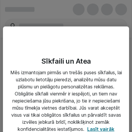
Sīkfaili un Atea
Mēs izmantojam pirmās un trešās puses sīkfailus, lai
uzlabotu lietotāju pieredzi, analizētu mūsu datu
Risinājumi & Pakalpojumi
plūsmu un pielāgotu personalizētas reklāmas.
Obligātie sīkfaili vienmēr ir iespējoti, un tiem nav
IT serviss un atbalsts
nepieciešama jūsu piekrišana, jo tie ir nepieciešami
IT infrastruktūra
mūsu tīmekļa vietnes darbībai. Jūs varat akceptēt
visus vai tikai obligātos sīkfailus un pārvaldīt savas
Darba vietu IT risinājumi
izvēles jebkurā brīdī, noklikšķinot zemāk
Serveri un datu centri
konfidencialitātes iestatījumos.
Lasīt vairāk