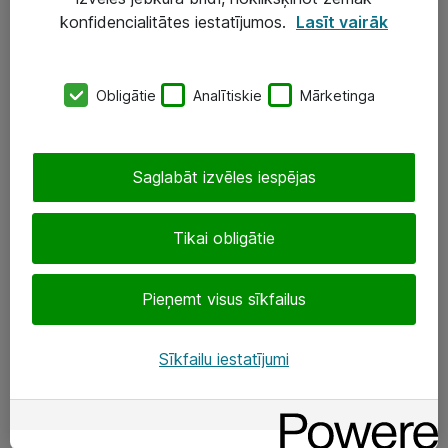
Darba vietu IT risinājumi
konfidencialitātes iestatījumos.
Lasīt vairāk
Serveri un datu centri
Obligātie
Analītiskie
Mārketinga
SIA „ATEA”
+(371) 67 81 90 50
Saglabāt izvēles iespējas
eShop@atea.lv
Ūnijas 15, Rīga
Tikai obligātie
Sekojiet mums
Pieņemt visus sīkfailus
LinkedIn
Sīkfailu iestatījumi
Facebook
Par Atea