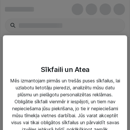
Automašīnu video
Sīkfaili un Atea
Mēs izmantojam pirmās un trešās puses sīkfailus, lai
uzlabotu lietotāju pieredzi, analizētu mūsu datu
plūsmu un pielāgotu personalizētas reklāmas.
Risinājumi & Pakalpojumi
Obligātie sīkfaili vienmēr ir iespējoti, un tiem nav
nepieciešama jūsu piekrišana, jo tie ir nepieciešami
IT serviss un atbalsts
mūsu tīmekļa vietnes darbībai. Jūs varat akceptēt
IT infrastruktūra
visus vai tikai obligātos sīkfailus un pārvaldīt savas
izvēles jebkurā brīdī, noklikšķinot zemāk