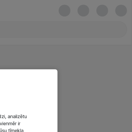
zi, analizētu
vienmēr ir
mūsu tīmekļa