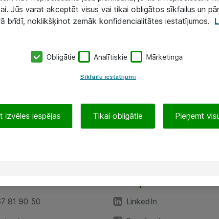
ai. Jūs varat akceptēt visus vai tikai obligātos sīkfailus un pā
rā brīdī, noklikšķinot zemāk konfidencialitātes iestatījumos.
L
Obligātie
Analītiskie
Mārketinga
Sīkfailu iestatījumi
 izvēles iespējas
Tikai obligātie
Pieņemt visu
EA”
Sekojiet mums
67 81 90 50
LinkedIn