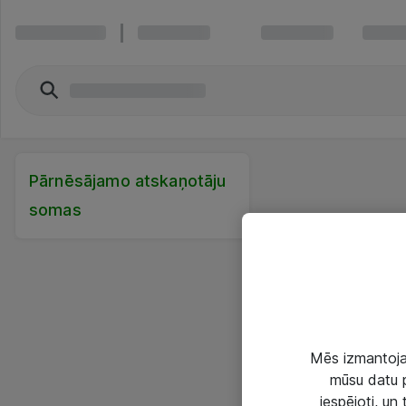
Pārnēsājamo atskaņotāju
somas
Mēs izmantojam
mūsu datu p
iespējoti, un