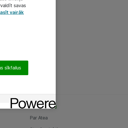
rvaldīt savas
asīt vairāk
s sīkfailus
Par Atea
Par Atea