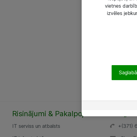
vietnes darbīb
izvēles jebku
Saglabāt
Risinājumi & Pakalpojumi
SIA „AT
IT serviss un atbalsts
+(371) 