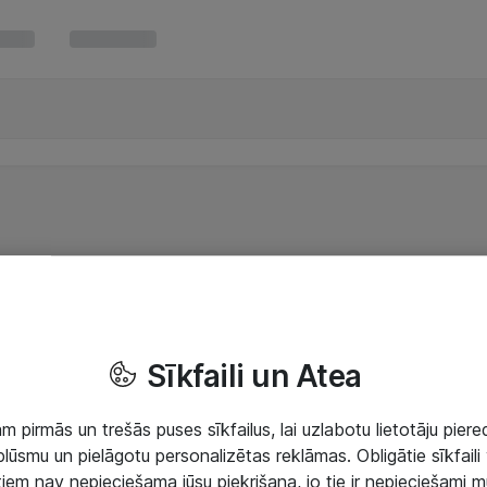
Sīkfaili un Atea
 pirmās un trešās puses sīkfailus, lai uzlabotu lietotāju piered
lūsmu un pielāgotu personalizētas reklāmas. Obligātie sīkfaili 
 tiem nav nepieciešama jūsu piekrišana, jo tie ir nepieciešami 