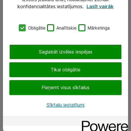
Darba vietu IT risinājumi
konfidencialitātes iestatījumos.
Lasīt vairāk
Serveri un datu centri
Obligātie
Analītiskie
Mārketinga
SIA „ATEA”
+(371) 67 81 90 50
Saglabāt izvēles iespējas
eShop@atea.lv
Ūnijas 15, Rīga
Tikai obligātie
Sekojiet mums
Pieņemt visus sīkfailus
LinkedIn
Sīkfailu iestatījumi
Facebook
Par Atea