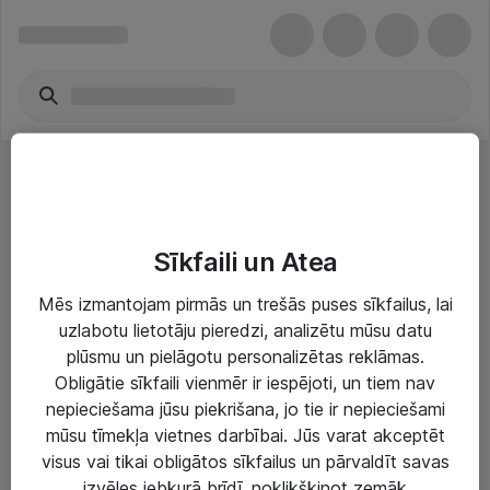
Citi produkti
Sīkfaili un Atea
Mēs izmantojam pirmās un trešās puses sīkfailus, lai
uzlabotu lietotāju pieredzi, analizētu mūsu datu
plūsmu un pielāgotu personalizētas reklāmas.
Risinājumi & Pakalpojumi
Obligātie sīkfaili vienmēr ir iespējoti, un tiem nav
nepieciešama jūsu piekrišana, jo tie ir nepieciešami
IT serviss un atbalsts
mūsu tīmekļa vietnes darbībai. Jūs varat akceptēt
IT infrastruktūra
visus vai tikai obligātos sīkfailus un pārvaldīt savas
izvēles jebkurā brīdī, noklikšķinot zemāk