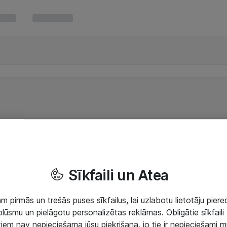
Sīkfaili un Atea
 pirmās un trešās puses sīkfailus, lai uzlabotu lietotāju piered
lūsmu un pielāgotu personalizētas reklāmas. Obligātie sīkfaili 
 tiem nav nepieciešama jūsu piekrišana, jo tie ir nepieciešami 