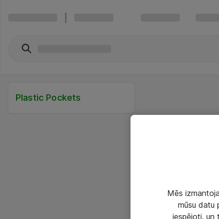
Plastic Pockets
Mēs izmantojam
mūsu datu p
iespējoti, un