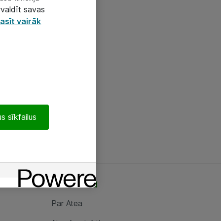
rvaldīt savas
asīt vairāk
s sīkfailus
Par Atea
Par Atea