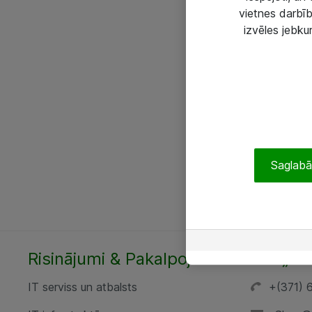
vietnes darbīb
izvēles jebku
Saglabāt
Risinājumi & Pakalpojumi
SIA „AT
IT serviss un atbalsts
+(371) 