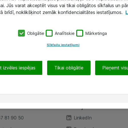
ai. Jūs varat akceptēt visus vai tikai obligātos sīkfailus un pā
rā brīdī, noklikšķinot zemāk konfidencialitātes iestatījumos.
L
Obligātie
Analītiskie
Mārketinga
Sīkfailu iestatījumi
 izvēles iespējas
Tikai obligātie
Pieņemt visu
EA”
Sekojiet mums
67 81 90 50
LinkedIn