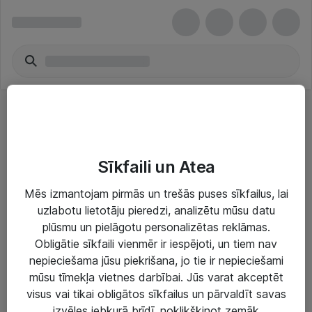
Epson Ink Cartridges
Sīkfaili un Atea
Mēs izmantojam pirmās un trešās puses sīkfailus, lai
uzlabotu lietotāju pieredzi, analizētu mūsu datu
plūsmu un pielāgotu personalizētas reklāmas.
Risinājumi & Pakalpojumi
Obligātie sīkfaili vienmēr ir iespējoti, un tiem nav
nepieciešama jūsu piekrišana, jo tie ir nepieciešami
IT serviss un atbalsts
mūsu tīmekļa vietnes darbībai. Jūs varat akceptēt
IT infrastruktūra
visus vai tikai obligātos sīkfailus un pārvaldīt savas
izvēles jebkurā brīdī, noklikšķinot zemāk