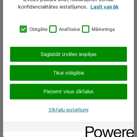
Darba vietu IT risinājumi
konfidencialitātes iestatījumos.
Lasīt vairāk
Serveri un datu centri
Obligātie
Analītiskie
Mārketinga
SIA „ATEA”
+(371) 67 81 90 50
Saglabāt izvēles iespējas
eShop@atea.lv
Ūnijas 15, Rīga
Tikai obligātie
Sekojiet mums
Pieņemt visus sīkfailus
LinkedIn
Sīkfailu iestatījumi
Facebook
Par Atea