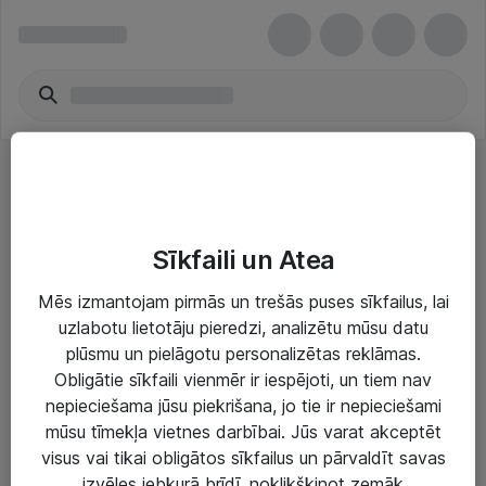
Epson Toner Cartridges
Sīkfaili un Atea
Mēs izmantojam pirmās un trešās puses sīkfailus, lai
uzlabotu lietotāju pieredzi, analizētu mūsu datu
plūsmu un pielāgotu personalizētas reklāmas.
Risinājumi & Pakalpojumi
Obligātie sīkfaili vienmēr ir iespējoti, un tiem nav
nepieciešama jūsu piekrišana, jo tie ir nepieciešami
IT serviss un atbalsts
mūsu tīmekļa vietnes darbībai. Jūs varat akceptēt
IT infrastruktūra
visus vai tikai obligātos sīkfailus un pārvaldīt savas
izvēles jebkurā brīdī, noklikšķinot zemāk