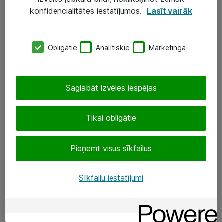
Darba vietu IT risinājumi
konfidencialitātes iestatījumos.
Lasīt vairāk
Serveri un datu centri
Obligātie
Analītiskie
Mārketinga
SIA „ATEA”
+(371) 67 81 90 50
Saglabāt izvēles iespējas
eShop@atea.lv
Ūnijas 15, Rīga
Tikai obligātie
Sekojiet mums
Pieņemt visus sīkfailus
LinkedIn
Sīkfailu iestatījumi
Facebook
Par Atea