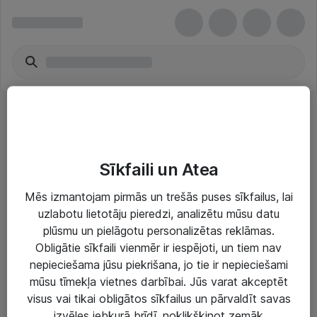
HP Toner Cartridges
Sīkfaili un Atea
Mēs izmantojam pirmās un trešās puses sīkfailus, lai
uzlabotu lietotāju pieredzi, analizētu mūsu datu
plūsmu un pielāgotu personalizētas reklāmas.
Risinājumi & Pakalpojumi
Obligātie sīkfaili vienmēr ir iespējoti, un tiem nav
nepieciešama jūsu piekrišana, jo tie ir nepieciešami
IT serviss un atbalsts
mūsu tīmekļa vietnes darbībai. Jūs varat akceptēt
IT infrastruktūra
visus vai tikai obligātos sīkfailus un pārvaldīt savas
izvēles jebkurā brīdī, noklikšķinot zemāk