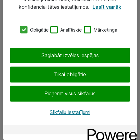
Darba vietu IT risinājumi
konfidencialitātes iestatījumos.
Lasīt vairāk
Serveri un datu centri
Obligātie
Analītiskie
Mārketinga
SIA „ATEA”
+(371) 67 81 90 50
Saglabāt izvēles iespējas
eShop@atea.lv
Ūnijas 15, Rīga
Tikai obligātie
Sekojiet mums
Pieņemt visus sīkfailus
LinkedIn
Sīkfailu iestatījumi
Facebook
Par Atea