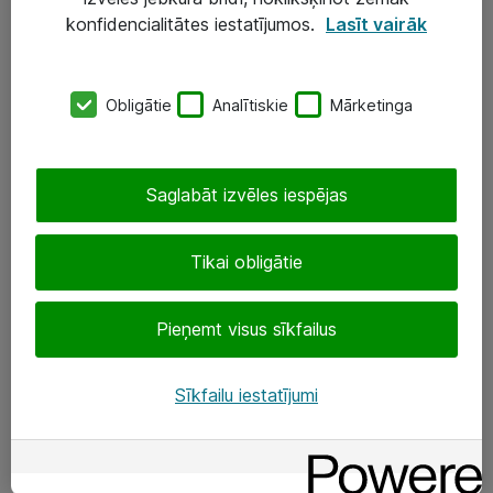
Darba vietu IT risinājumi
konfidencialitātes iestatījumos.
Lasīt vairāk
Serveri un datu centri
Obligātie
Analītiskie
Mārketinga
SIA „ATEA”
+(371) 67 81 90 50
Saglabāt izvēles iespējas
eShop@atea.lv
Ūnijas 15, Rīga
Tikai obligātie
Sekojiet mums
Pieņemt visus sīkfailus
LinkedIn
Sīkfailu iestatījumi
Facebook
Par Atea