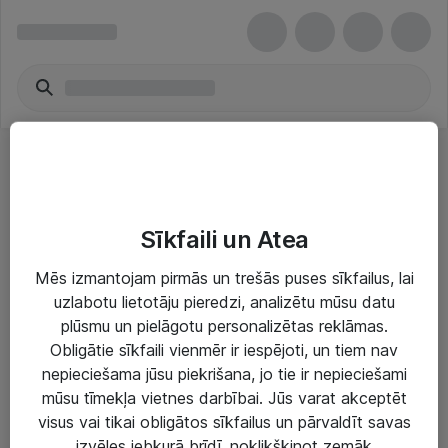
Mobilie telefoni - ALOGIC
Sīkfaili un Atea
Mēs izmantojam pirmās un trešās puses sīkfailus, lai
uzlabotu lietotāju pieredzi, analizētu mūsu datu
plūsmu un pielāgotu personalizētas reklāmas.
Risinājumi & Pakalpojumi
Obligātie sīkfaili vienmēr ir iespējoti, un tiem nav
nepieciešama jūsu piekrišana, jo tie ir nepieciešami
IT serviss un atbalsts
mūsu tīmekļa vietnes darbībai. Jūs varat akceptēt
IT infrastruktūra
visus vai tikai obligātos sīkfailus un pārvaldīt savas
izvēles jebkurā brīdī, noklikšķinot zemāk