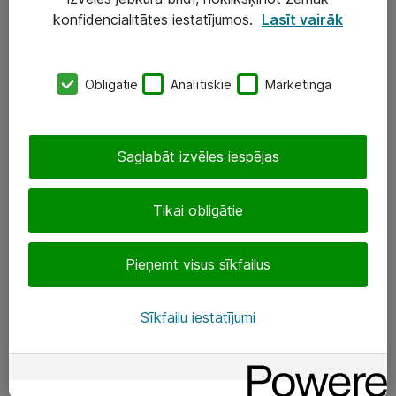
Darba vietu IT risinājumi
konfidencialitātes iestatījumos.
Lasīt vairāk
Serveri un datu centri
Obligātie
Analītiskie
Mārketinga
SIA „ATEA”
+(371) 67 81 90 50
Saglabāt izvēles iespējas
eShop@atea.lv
Ūnijas 15, Rīga
Tikai obligātie
Sekojiet mums
Pieņemt visus sīkfailus
LinkedIn
Sīkfailu iestatījumi
Facebook
Par Atea