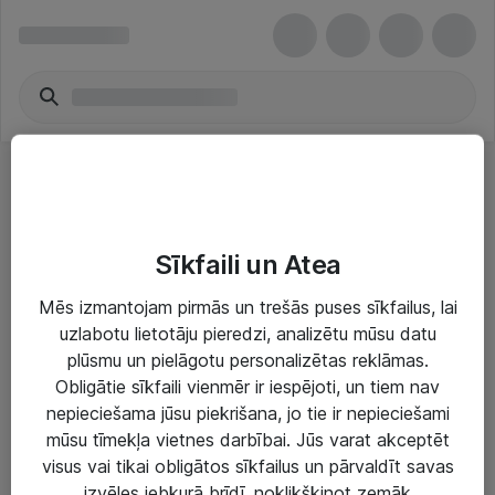
Video & audio konferences - Cisco
Sīkfaili un Atea
Mēs izmantojam pirmās un trešās puses sīkfailus, lai
uzlabotu lietotāju pieredzi, analizētu mūsu datu
plūsmu un pielāgotu personalizētas reklāmas.
Risinājumi & Pakalpojumi
Obligātie sīkfaili vienmēr ir iespējoti, un tiem nav
nepieciešama jūsu piekrišana, jo tie ir nepieciešami
IT serviss un atbalsts
mūsu tīmekļa vietnes darbībai. Jūs varat akceptēt
IT infrastruktūra
visus vai tikai obligātos sīkfailus un pārvaldīt savas
izvēles jebkurā brīdī, noklikšķinot zemāk