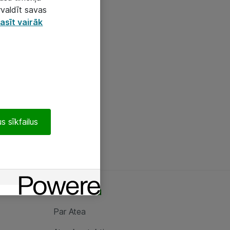
rvaldīt savas
asīt vairāk
s sīkfailus
Par Atea
Par Atea