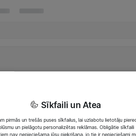
Sīkfaili un Atea
 pirmās un trešās puses sīkfailus, lai uzlabotu lietotāju piered
lūsmu un pielāgotu personalizētas reklāmas. Obligātie sīkfaili 
 tiem nav nepieciešama jūsu piekrišana, jo tie ir nepieciešami 