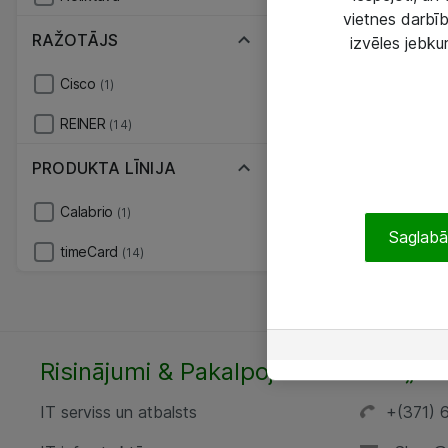
vietnes darbīb
RAŽOTĀJS
izvēles jebku
Cisco
(1)
REINER
(14)
PRODUKTA LĪNIJA
Calabrio
(1)
Saglabāt
timeCard
(14)
Risinājumi & Pakalpojumi
SIA „AT
IT serviss un atbalsts
+(371) 