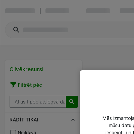
Cilvēkresursi
Filtrēt pēc
Mēs izmantojam
RĀDĪT TIKAI
mūsu datu p
iespējoti, un
Noliktavā