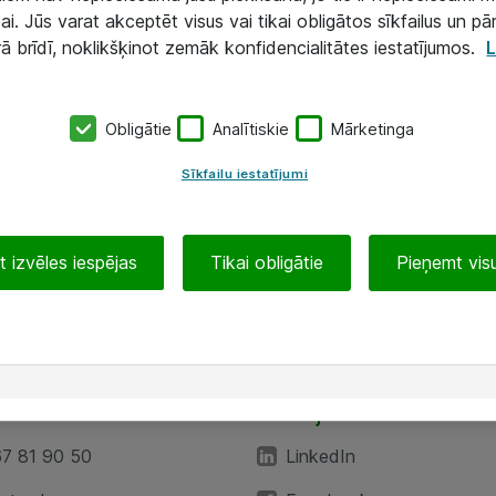
ai. Jūs varat akceptēt visus vai tikai obligātos sīkfailus un pā
rā brīdī, noklikšķinot zemāk konfidencialitātes iestatījumos.
L
Obligātie
Analītiskie
Mārketinga
Sīkfailu iestatījumi
 izvēles iespējas
Tikai obligātie
Pieņemt visu
EA”
Sekojiet mums
67 81 90 50
LinkedIn