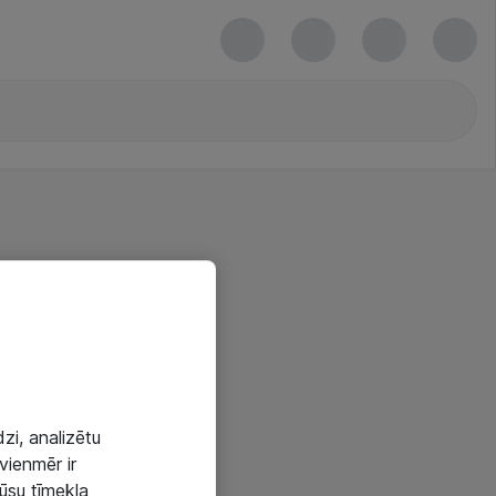
zi, analizētu
vienmēr ir
mūsu tīmekļa