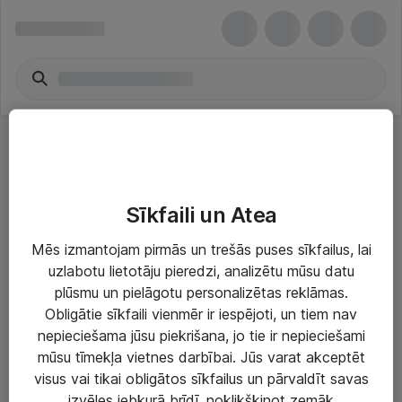
CRM programmatūra
Sīkfaili un Atea
Mēs izmantojam pirmās un trešās puses sīkfailus, lai
uzlabotu lietotāju pieredzi, analizētu mūsu datu
plūsmu un pielāgotu personalizētas reklāmas.
Risinājumi & Pakalpojumi
Obligātie sīkfaili vienmēr ir iespējoti, un tiem nav
nepieciešama jūsu piekrišana, jo tie ir nepieciešami
IT serviss un atbalsts
mūsu tīmekļa vietnes darbībai. Jūs varat akceptēt
IT infrastruktūra
visus vai tikai obligātos sīkfailus un pārvaldīt savas
izvēles jebkurā brīdī, noklikšķinot zemāk