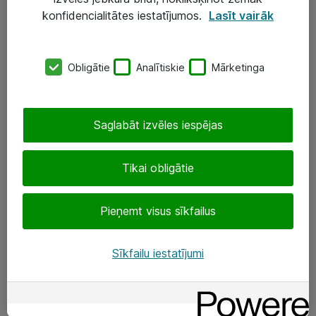
Darba vietu IT risinājumi
konfidencialitātes iestatījumos.
Lasīt vairāk
Serveri un datu centri
Obligātie
Analītiskie
Mārketinga
SIA „ATEA”
+(371) 67 81 90 50
Saglabāt izvēles iespējas
eShop@atea.lv
Ūnijas 15, Rīga
Tikai obligātie
Sekojiet mums
Pieņemt visus sīkfailus
LinkedIn
Sīkfailu iestatījumi
Facebook
Par Atea