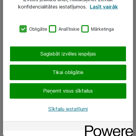
Darba vietu IT risinājumi
konfidencialitātes iestatījumos.
Lasīt vairāk
Serveri un datu centri
Obligātie
Analītiskie
Mārketinga
SIA „ATEA”
+(371) 67 81 90 50
Saglabāt izvēles iespējas
eShop@atea.lv
Ūnijas 15, Rīga
Tikai obligātie
Sekojiet mums
Pieņemt visus sīkfailus
LinkedIn
Sīkfailu iestatījumi
Facebook
Par Atea