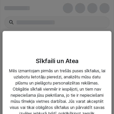
Datu analīze & satura pārvaldība
Sīkfaili un Atea
Mēs izmantojam pirmās un trešās puses sīkfailus, lai
uzlabotu lietotāju pieredzi, analizētu mūsu datu
plūsmu un pielāgotu personalizētas reklāmas.
Risinājumi & Pakalpojumi
Obligātie sīkfaili vienmēr ir iespējoti, un tiem nav
nepieciešama jūsu piekrišana, jo tie ir nepieciešami
IT serviss un atbalsts
mūsu tīmekļa vietnes darbībai. Jūs varat akceptēt
IT infrastruktūra
visus vai tikai obligātos sīkfailus un pārvaldīt savas
izvēles jebkurā brīdī, noklikšķinot zemāk