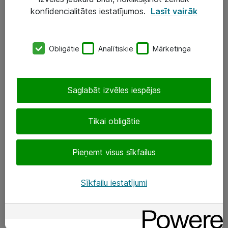
Darba vietu IT risinājumi
konfidencialitātes iestatījumos.
Lasīt vairāk
Serveri un datu centri
Obligātie
Analītiskie
Mārketinga
SIA „ATEA”
+(371) 67 81 90 50
Saglabāt izvēles iespējas
eShop@atea.lv
Ūnijas 15, Rīga
Tikai obligātie
Sekojiet mums
Pieņemt visus sīkfailus
LinkedIn
Sīkfailu iestatījumi
Facebook
Par Atea