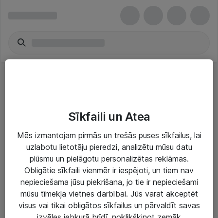
Rope Lights
Sīkfaili un Atea
Mēs izmantojam pirmās un trešās puses sīkfailus, lai
uzlabotu lietotāju pieredzi, analizētu mūsu datu
plūsmu un pielāgotu personalizētas reklāmas.
Risinājumi & Pakalpojumi
Obligātie sīkfaili vienmēr ir iespējoti, un tiem nav
nepieciešama jūsu piekrišana, jo tie ir nepieciešami
IT serviss un atbalsts
mūsu tīmekļa vietnes darbībai. Jūs varat akceptēt
IT infrastruktūra
visus vai tikai obligātos sīkfailus un pārvaldīt savas
izvēles jebkurā brīdī, noklikšķinot zemāk