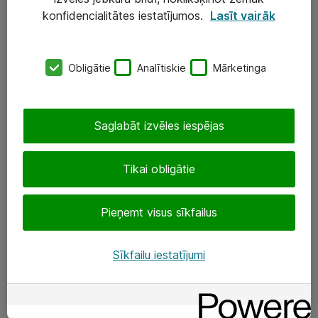
Darba vietu IT risinājumi
konfidencialitātes iestatījumos.
Lasīt vairāk
Serveri un datu centri
Obligātie
Analītiskie
Mārketinga
SIA „ATEA”
+(371) 67 81 90 50
Saglabāt izvēles iespējas
eShop@atea.lv
Ūnijas 15, Rīga
Tikai obligātie
Sekojiet mums
Pieņemt visus sīkfailus
LinkedIn
Sīkfailu iestatījumi
Facebook
Par Atea