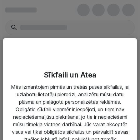
Overhead Projector Supplies
Sīkfaili un Atea
Mēs izmantojam pirmās un trešās puses sīkfailus, lai
uzlabotu lietotāju pieredzi, analizētu mūsu datu
plūsmu un pielāgotu personalizētas reklāmas.
Risinājumi & Pakalpojumi
Obligātie sīkfaili vienmēr ir iespējoti, un tiem nav
nepieciešama jūsu piekrišana, jo tie ir nepieciešami
IT serviss un atbalsts
mūsu tīmekļa vietnes darbībai. Jūs varat akceptēt
IT infrastruktūra
visus vai tikai obligātos sīkfailus un pārvaldīt savas
izvēles jebkurā brīdī, noklikšķinot zemāk