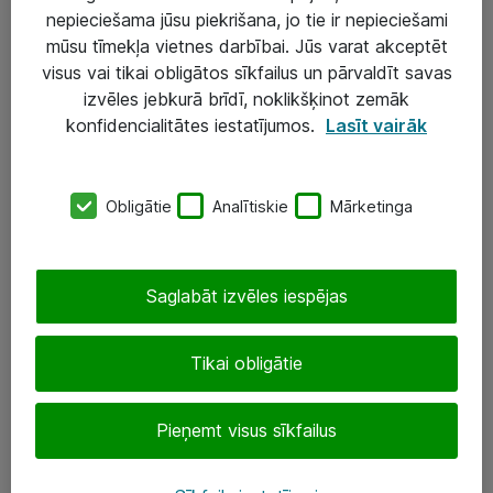
nepieciešama jūsu piekrišana, jo tie ir nepieciešami
mūsu tīmekļa vietnes darbībai. Jūs varat akceptēt
visus vai tikai obligātos sīkfailus un pārvaldīt savas
Risinājumi & Pakalpojumi
izvēles jebkurā brīdī, noklikšķinot zemāk
konfidencialitātes iestatījumos.
Lasīt vairāk
IT serviss un atbalsts
IT infrastruktūra
Obligātie
Analītiskie
Mārketinga
Darba vietu IT risinājumi
Serveri un datu centri
Saglabāt izvēles iespējas
SIA „ATEA”
Tikai obligātie
+(371) 67 81 90 50
eShop@atea.lv
Pieņemt visus sīkfailus
Ūnijas 15, Rīga