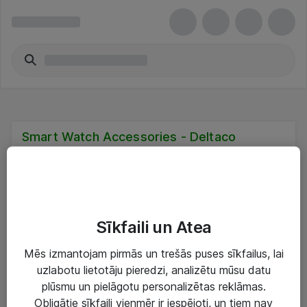
Smart Watch Accessories - Deltaco
Nav atbilstības
Diemžēl mēs nevarējām atrast nevienu atbilstību, jo daži filtri
ierobežo jūsu meklēšanu. Mēģiniet noņemt ieteikto filtru.
Sīkfaili un Atea
Noņemt filtru
Mēs izmantojam pirmās un trešās puses sīkfailus, lai
Deltaco
uzlabotu lietotāju pieredzi, analizētu mūsu datu
plūsmu un pielāgotu personalizētas reklāmas.
Obligātie sīkfaili vienmēr ir iespējoti, un tiem nav