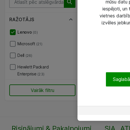
mūsu datu p
iespējoti, un
vietnes darbīb
RAŽOTĀJS
izvēles jebku
Lenovo
(0)
Microsoft
(21)
Dell
(26)
Hewlett Packard
Enterprise
(23)
Saglabāt
Vairāk filtru
Risinājumi & Pakalpojumi
SIA „AT