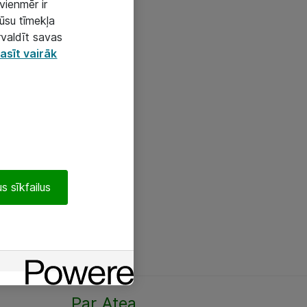
vienmēr ir
mūsu tīmekļa
rvaldīt savas
asīt vairāk
s sīkfailus
Par Atea