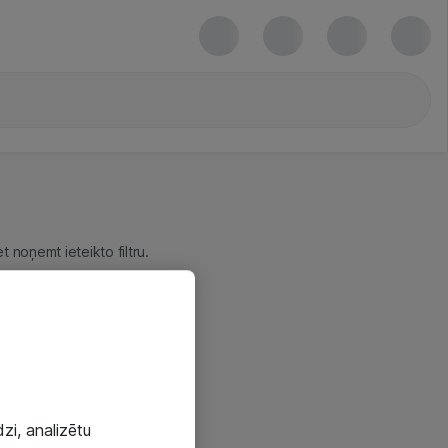
 noņemt ieteikto filtru.
zi, analizētu