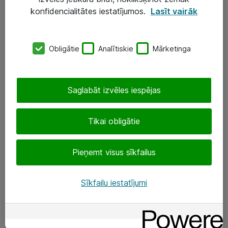
Darba vietu IT risinājumi
konfidencialitātes iestatījumos.
Lasīt vairāk
Serveri un datu centri
Obligātie
Analītiskie
Mārketinga
SIA „ATEA”
+(371) 67 81 90 50
Saglabāt izvēles iespējas
eShop@atea.lv
Ūnijas 15, Rīga
Tikai obligātie
Sekojiet mums
Pieņemt visus sīkfailus
LinkedIn
Sīkfailu iestatījumi
Facebook
Par Atea