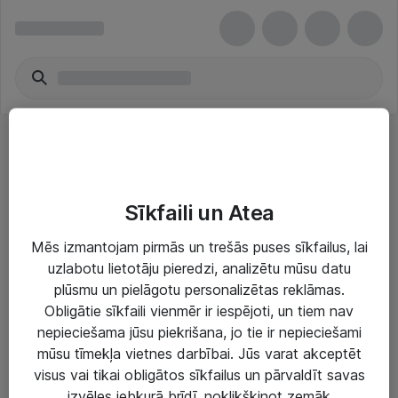
Printable Labels
Sīkfaili un Atea
Mēs izmantojam pirmās un trešās puses sīkfailus, lai
uzlabotu lietotāju pieredzi, analizētu mūsu datu
plūsmu un pielāgotu personalizētas reklāmas.
Risinājumi & Pakalpojumi
Obligātie sīkfaili vienmēr ir iespējoti, un tiem nav
nepieciešama jūsu piekrišana, jo tie ir nepieciešami
IT serviss un atbalsts
mūsu tīmekļa vietnes darbībai. Jūs varat akceptēt
IT infrastruktūra
visus vai tikai obligātos sīkfailus un pārvaldīt savas
izvēles jebkurā brīdī, noklikšķinot zemāk