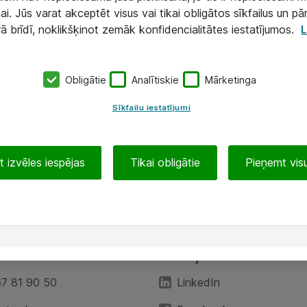
ai. Jūs varat akceptēt visus vai tikai obligātos sīkfailus un pā
rā brīdī, noklikšķinot zemāk konfidencialitātes iestatījumos.
L
Obligātie
Analītiskie
Mārketinga
Sīkfailu iestatījumi
 izvēles iespējas
Tikai obligātie
Pieņemt visu
EA”
Sekojiet mums
67 81 90 50
LinkedIn