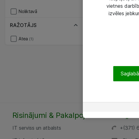
vietnes darbīb
Noliktavā
izvēles jebku
RAŽOTĀJS
Atea
(1)
Saglabāt
Risinājumi & Pakalpojumi
SIA „AT
IT serviss un atbalsts
+(371) 