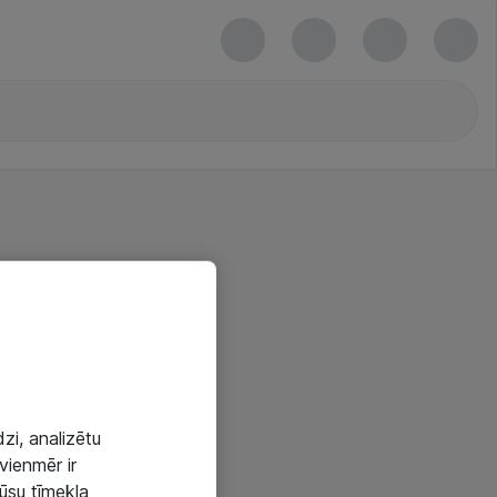
zi, analizētu
vienmēr ir
mūsu tīmekļa