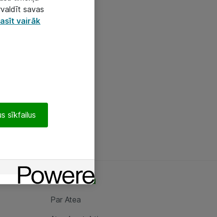
rvaldīt savas
asīt vairāk
s sīkfailus
Par Atea
Par Atea