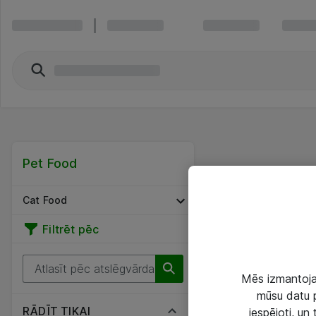
Pet Food
Cat Food
Filtrēt pēc
Mēs izmantojam
mūsu datu p
RĀDĪT TIKAI
iespējoti, un