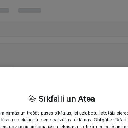
Sīkfaili un Atea
 pirmās un trešās puses sīkfailus, lai uzlabotu lietotāju piered
lūsmu un pielāgotu personalizētas reklāmas. Obligātie sīkfaili 
 tiem nav nepieciešama jūsu piekrišana, jo tie ir nepieciešami 