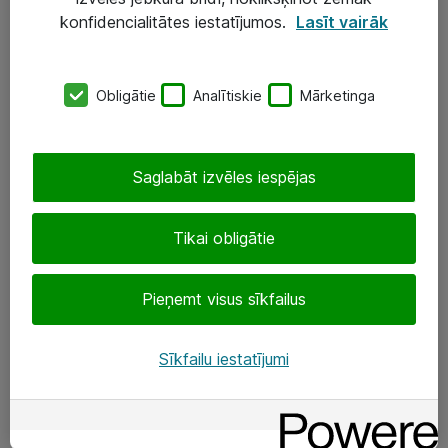
Darba vietu IT risinājumi
konfidencialitātes iestatījumos.
Lasīt vairāk
Serveri un datu centri
Obligātie
Analītiskie
Mārketinga
SIA „ATEA”
+(371) 67 81 90 50
Saglabāt izvēles iespējas
eShop@atea.lv
Ūnijas 15, Rīga
Tikai obligātie
Sekojiet mums
Pieņemt visus sīkfailus
LinkedIn
Sīkfailu iestatījumi
Facebook
Par Atea