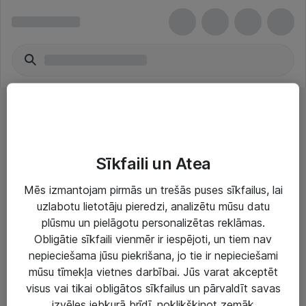
Assorted Accessories
Sīkfaili un Atea
Mēs izmantojam pirmās un trešās puses sīkfailus, lai
uzlabotu lietotāju pieredzi, analizētu mūsu datu
plūsmu un pielāgotu personalizētas reklāmas.
Risinājumi & Pakalpojumi
Obligātie sīkfaili vienmēr ir iespējoti, un tiem nav
nepieciešama jūsu piekrišana, jo tie ir nepieciešami
IT serviss un atbalsts
mūsu tīmekļa vietnes darbībai. Jūs varat akceptēt
IT infrastruktūra
visus vai tikai obligātos sīkfailus un pārvaldīt savas
izvēles jebkurā brīdī, noklikšķinot zemāk