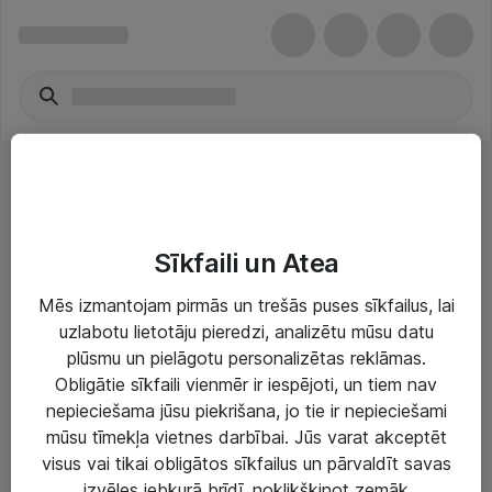
Micro ATX kastes - Cooler Master
Sīkfaili un Atea
Mēs izmantojam pirmās un trešās puses sīkfailus, lai
uzlabotu lietotāju pieredzi, analizētu mūsu datu
plūsmu un pielāgotu personalizētas reklāmas.
Risinājumi & Pakalpojumi
Obligātie sīkfaili vienmēr ir iespējoti, un tiem nav
nepieciešama jūsu piekrišana, jo tie ir nepieciešami
IT serviss un atbalsts
mūsu tīmekļa vietnes darbībai. Jūs varat akceptēt
IT infrastruktūra
visus vai tikai obligātos sīkfailus un pārvaldīt savas
izvēles jebkurā brīdī, noklikšķinot zemāk