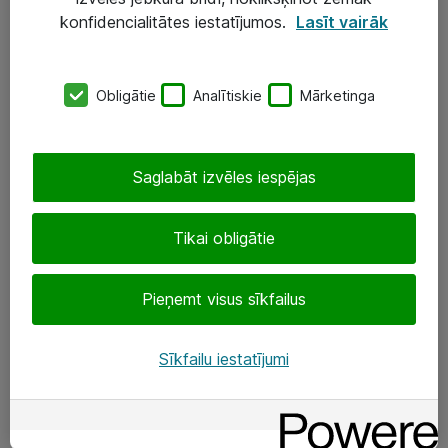
Darba vietu IT risinājumi
konfidencialitātes iestatījumos.
Lasīt vairāk
Serveri un datu centri
Obligātie
Analītiskie
Mārketinga
SIA „ATEA”
+(371) 67 81 90 50
Saglabāt izvēles iespējas
eShop@atea.lv
Ūnijas 15, Rīga
Tikai obligātie
Sekojiet mums
Pieņemt visus sīkfailus
LinkedIn
Sīkfailu iestatījumi
Facebook
Par Atea