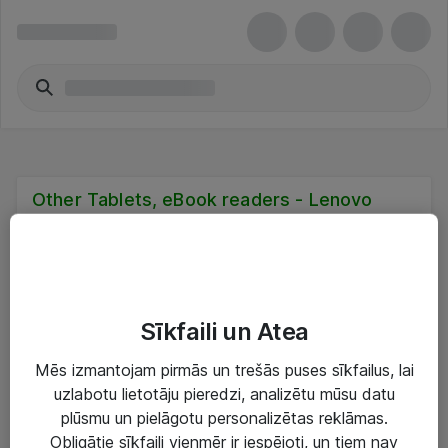
Other Tablets, eBook readers - Lenovo
Nav atbilstības
Diemžēl mēs nevarējām atrast nevienu atbilstību, jo daži filtri
ierobežo jūsu meklēšanu. Mēģiniet noņemt ieteikto filtru.
Sīkfaili un Atea
Noņemt filtru
Mēs izmantojam pirmās un trešās puses sīkfailus, lai
Lenovo
uzlabotu lietotāju pieredzi, analizētu mūsu datu
plūsmu un pielāgotu personalizētas reklāmas.
Obligātie sīkfaili vienmēr ir iespējoti, un tiem nav