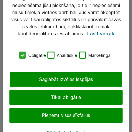
nepieciešama jūsu piekrišana, jo tie ir nepieciešami
mūsu tīmekļa vietnes darbībai. Jūs varat akceptēt
visus vai tikai obligātos sīkfailus un pārvaldīt savas
Risinājumi & Pakalpojumi
izvēles jebkurā brīdī, noklikšķinot zemāk
konfidencialitātes iestatījumos.
Lasīt vairāk
IT serviss un atbalsts
IT infrastruktūra
Obligātie
Analītiskie
Mārketinga
Darba vietu IT risinājumi
Serveri un datu centri
Saglabāt izvēles iespējas
SIA „ATEA”
Tikai obligātie
+(371) 67 81 90 50
eShop@atea.lv
Pieņemt visus sīkfailus
Ūnijas 15, Rīga