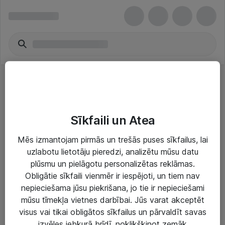
Serveri
Sīkfaili un Atea
Mēs izmantojam pirmās un trešās puses sīkfailus, lai
uzlabotu lietotāju pieredzi, analizētu mūsu datu
plūsmu un pielāgotu personalizētas reklāmas.
Risinājumi & Pakalpojumi
Obligātie sīkfaili vienmēr ir iespējoti, un tiem nav
nepieciešama jūsu piekrišana, jo tie ir nepieciešami
IT serviss un atbalsts
mūsu tīmekļa vietnes darbībai. Jūs varat akceptēt
IT infrastruktūra
visus vai tikai obligātos sīkfailus un pārvaldīt savas
izvēles jebkurā brīdī, noklikšķinot zemāk