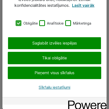
Darba vietu IT risinājumi
konfidencialitātes iestatījumos.
Lasīt vairāk
Serveri un datu centri
Obligātie
Analītiskie
Mārketinga
SIA „ATEA”
+(371) 67 81 90 50
Saglabāt izvēles iespējas
eShop@atea.lv
Ūnijas 15, Rīga
Tikai obligātie
Sekojiet mums
Pieņemt visus sīkfailus
LinkedIn
Sīkfailu iestatījumi
Facebook
Par Atea