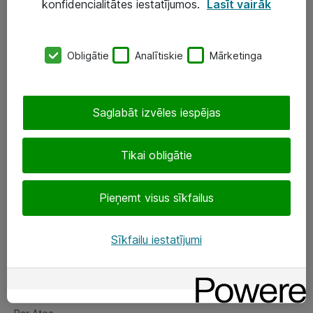
konfidencialitātes iestatījumos.
Lasīt vairāk
Serveri un datu centri
SIA „ATEA”
Obligātie
Analītiskie
Mārketinga
+(371) 67 81 90 50
eShop@atea.lv
Saglabāt izvēles iespējas
Ūnijas 15, Rīga
Tikai obligātie
Sekojiet mums
Pieņemt visus sīkfailus
LinkedIn
Sīkfailu iestatījumi
Facebook
Par Atea