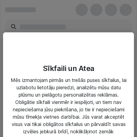
Thermometers
Sīkfaili un Atea
Mēs izmantojam pirmās un trešās puses sīkfailus, lai
uzlabotu lietotāju pieredzi, analizētu mūsu datu
Risinājumi & Pakalpojumi
plūsmu un pielāgotu personalizētas reklāmas.
Obligātie sīkfaili vienmēr ir iespējoti, un tiem nav
IT serviss un atbalsts
nepieciešama jūsu piekrišana, jo tie ir nepieciešami
mūsu tīmekļa vietnes darbībai. Jūs varat akceptēt
IT infrastruktūra
visus vai tikai obligātos sīkfailus un pārvaldīt savas
Darba vietu IT risinājumi
izvēles jebkurā brīdī, noklikšķinot zemāk