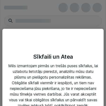
Šķiedru kabeļi - Cisco
Sīkfaili un Atea
Mēs izmantojam pirmās un trešās puses sīkfailus, lai
uzlabotu lietotāju pieredzi, analizētu mūsu datu
plūsmu un pielāgotu personalizētas reklāmas.
Risinājumi & Pakalpojumi
Obligātie sīkfaili vienmēr ir iespējoti, un tiem nav
nepieciešama jūsu piekrišana, jo tie ir nepieciešami
IT serviss un atbalsts
mūsu tīmekļa vietnes darbībai. Jūs varat akceptēt
IT infrastruktūra
visus vai tikai obligātos sīkfailus un pārvaldīt savas
izvēles jebkurā brīdī, noklikšķinot zemāk