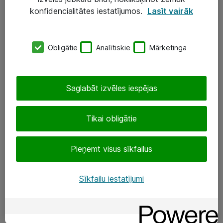
Darba vietu IT risinājumi
konfidencialitātes iestatījumos.
Lasīt vairāk
Serveri un datu centri
Obligātie
Analītiskie
Mārketinga
SIA „ATEA”
+(371) 67 81 90 50
Saglabāt izvēles iespējas
eShop@atea.lv
Ūnijas 15, Rīga
Tikai obligātie
Sekojiet mums
Pieņemt visus sīkfailus
LinkedIn
Sīkfailu iestatījumi
Facebook
Par Atea