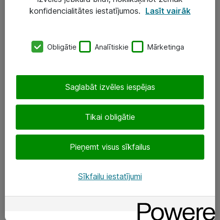
Darba vietu IT risinājumi
konfidencialitātes iestatījumos.
Lasīt vairāk
Serveri un datu centri
Obligātie
Analītiskie
Mārketinga
SIA „ATEA”
+(371) 67 81 90 50
Saglabāt izvēles iespējas
eShop@atea.lv
Ūnijas 15, Rīga
Tikai obligātie
Sekojiet mums
Pieņemt visus sīkfailus
LinkedIn
Sīkfailu iestatījumi
Facebook
Par Atea