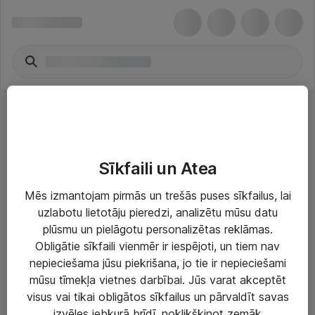
Desks & Chairs
Sīkfaili un Atea
Mēs izmantojam pirmās un trešās puses sīkfailus, lai
uzlabotu lietotāju pieredzi, analizētu mūsu datu
plūsmu un pielāgotu personalizētas reklāmas.
Risinājumi & Pakalpojumi
Obligātie sīkfaili vienmēr ir iespējoti, un tiem nav
nepieciešama jūsu piekrišana, jo tie ir nepieciešami
IT serviss un atbalsts
mūsu tīmekļa vietnes darbībai. Jūs varat akceptēt
IT infrastruktūra
visus vai tikai obligātos sīkfailus un pārvaldīt savas
izvēles jebkurā brīdī, noklikšķinot zemāk