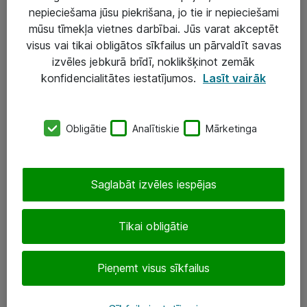
nepieciešama jūsu piekrišana, jo tie ir nepieciešami
mūsu tīmekļa vietnes darbībai. Jūs varat akceptēt
visus vai tikai obligātos sīkfailus un pārvaldīt savas
Risinājumi & Pakalpojumi
izvēles jebkurā brīdī, noklikšķinot zemāk
konfidencialitātes iestatījumos.
Lasīt vairāk
IT serviss un atbalsts
IT infrastruktūra
Obligātie
Analītiskie
Mārketinga
Darba vietu IT risinājumi
Serveri un datu centri
Saglabāt izvēles iespējas
SIA „ATEA”
Tikai obligātie
+(371) 67 81 90 50
eShop@atea.lv
Pieņemt visus sīkfailus
Ūnijas 15, Rīga