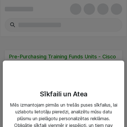
Pre-Purchasing Training Funds Units - Cisco
Nav atbilstības
Diemžēl mēs nevarējām atrast nevienu atbilstību, jo daži filtri
ierobežo jūsu meklēšanu. Mēģiniet noņemt ieteikto filtru.
Sīkfaili un Atea
Noņemt filtru
Mēs izmantojam pirmās un trešās puses sīkfailus, lai
Cisco
uzlabotu lietotāju pieredzi, analizētu mūsu datu
plūsmu un pielāgotu personalizētas reklāmas.
Obligātie sīkfaili vienmēr ir iespējoti, un tiem nav