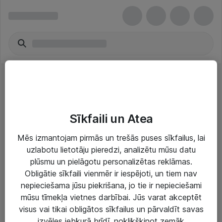
Galddatori - HP Inc.
Sīkfaili un Atea
Mēs izmantojam pirmās un trešās puses sīkfailus, lai
uzlabotu lietotāju pieredzi, analizētu mūsu datu
plūsmu un pielāgotu personalizētas reklāmas.
Risinājumi & Pakalpojumi
Obligātie sīkfaili vienmēr ir iespējoti, un tiem nav
nepieciešama jūsu piekrišana, jo tie ir nepieciešami
IT serviss un atbalsts
mūsu tīmekļa vietnes darbībai. Jūs varat akceptēt
IT infrastruktūra
visus vai tikai obligātos sīkfailus un pārvaldīt savas
izvēles jebkurā brīdī, noklikšķinot zemāk