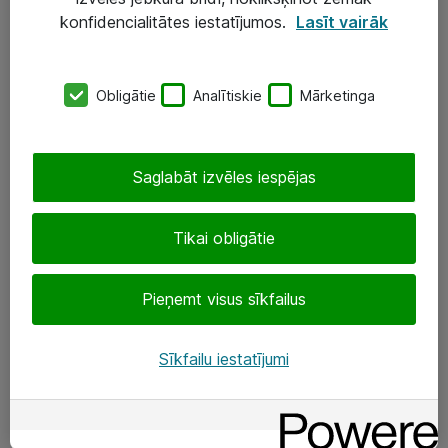
Darba vietu IT risinājumi
konfidencialitātes iestatījumos.
Lasīt vairāk
Serveri un datu centri
Obligātie
Analītiskie
Mārketinga
SIA „ATEA”
+(371) 67 81 90 50
Saglabāt izvēles iespējas
eShop@atea.lv
Ūnijas 15, Rīga
Tikai obligātie
Sekojiet mums
Pieņemt visus sīkfailus
LinkedIn
Sīkfailu iestatījumi
Facebook
Par Atea