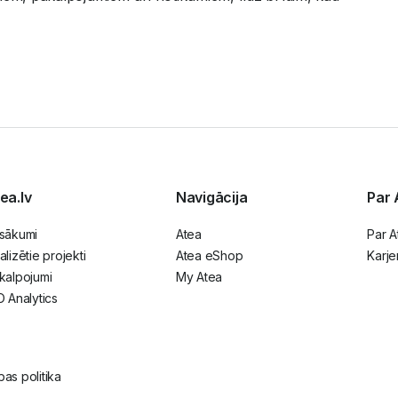
ea.lv
Navigācija
Par 
sākumi
Atea
Par A
alizētie projekti
Atea eShop
Karje
kalpojumi
My Atea
O Analytics
as politika