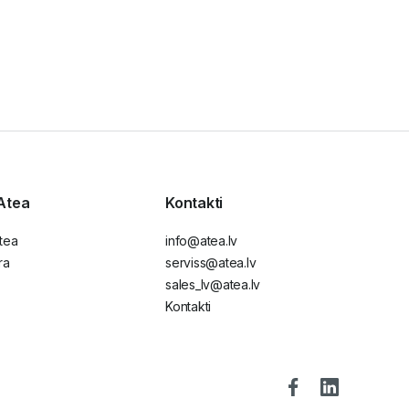
Atea
Kontakti
tea
info@atea.lv
ra
serviss@atea.lv
sales_lv@atea.lv
Kontakti