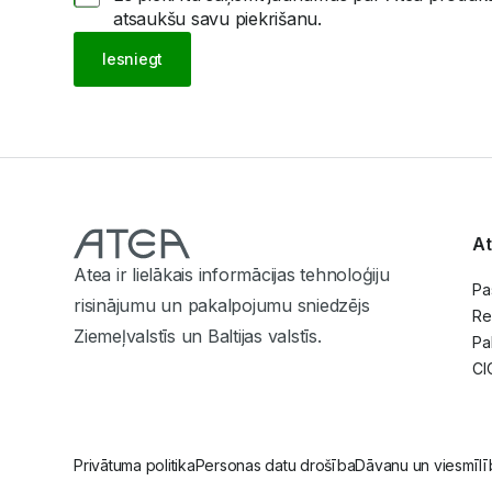
atsaukšu savu piekrišanu.
Iesniegt
At
Atea ir lielākais informācijas tehnoloģiju
Pa
risinājumu un pakalpojumu sniedzējs
Re
Ziemeļvalstīs un Baltijas valstīs.
Pa
CI
Privātuma politika
Personas datu drošība
Dāvanu un viesmīlīb