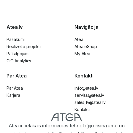
Atea.lv
Navigācija
Pasākumi
Atea
Realizētie projekti
Atea eShop
Pakalpojumi
My Atea
CIO Analytics
Par Atea
Kontakti
Par Atea
info@atea.lv
Karjera
serviss@atea.lv
sales_lv@atea.lv
Kontakti
Atea ir lielākais informācijas tehnoloģiju risinājumu un