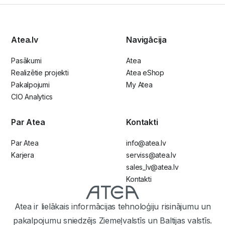
Atea.lv
Navigācija
Pasākumi
Atea
Realizētie projekti
Atea eShop
Pakalpojumi
My Atea
CIO Analytics
Par Atea
Kontakti
Par Atea
info@atea.lv
Karjera
serviss@atea.lv
sales_lv@atea.lv
Kontakti
Atea ir lielākais informācijas tehnoloģiju risinājumu un
pakalpojumu sniedzējs Ziemeļvalstīs un Baltijas valstīs.