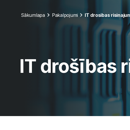
Sākumlapa
Pakalpojumi
IT drosibas risinaju
IT drošības r