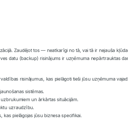
nizācijā. Zaudējot tos — neatkarīgi no tā, vai tā ir nejauša k
rves datu (backup) risinājums ir uzņēmuma nepārtrauktas da
rvaldības risinājumus, kas pielāgoti tieši jūsu uzņēmuma vaja
tjaunošanas sistēmas.
, uzbrukumiem un ārkārtas situācijām.
uktu uzraudzību.
 kas pielāgojas jūsu biznesa specifikai.