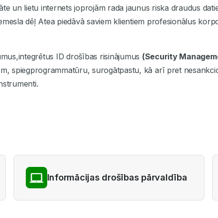
āte un lietu internets joprojām rada jaunus riska draudus dati
iemesla dēļ Atea piedāvā saviem klientiem profesionālus korp
jumus,integrētus ID drošības risinājumus
(Security Manageme
m, spiegprogrammatūru, surogātpastu, kā arī pret nesankcion
nstrumenti.
Informācijas drošības pārvaldība