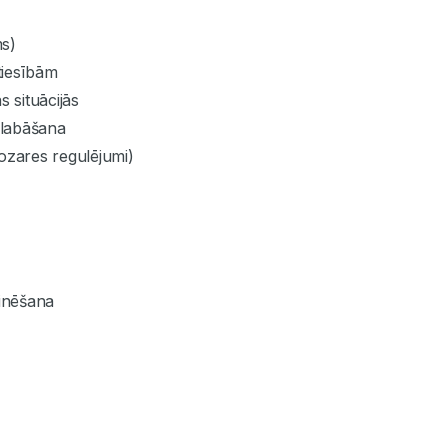
ms)
tiesībām
 situācijās
glabāšana
ozares regulējumi)
inēšana