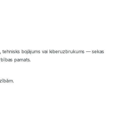
ļūda, tehnisks bojājums vai kiberuzbrukums — sekas
rbības pamats.
dzībām.