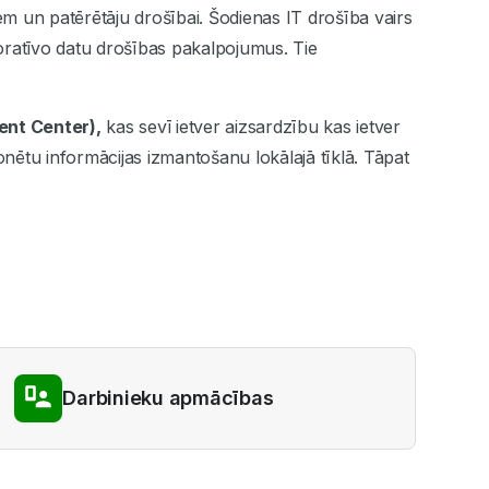
em un patērētāju drošībai. Šodienas IT drošība vairs
oratīvo datu drošības pakalpojumus. Tie
nt Center),
kas sevī ietver aizsardzību kas ietver
ētu informācijas izmantošanu lokālajā tīklā. Tāpat
Darbinieku apmācības