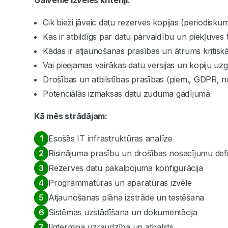
Galvenie izvēles kritēriji:
Cik bieži jāveic datu rezerves kopijas (periodisku
Kas ir atbildīgs par datu pārvaldību un piekļuves 
Kādas ir atjaunošanas prasības un ātrums kritiskās
Vai pieejamas vairākas datu versijas un kopiju uz
Drošības un atbilstības prasības (piem., GDPR, n
Potenciālās izmaksas datu zuduma gadījumā
Kā mēs strādājam:
Esošās IT infrastruktūras analīze
Risinājuma prasību un drošības nosacījumu def
Rezerves datu pakalpojuma konfigurācija
Programmatūras un aparatūras izvēle
Atjaunošanas plāna izstrāde un testēšana
Sistēmas uzstādīšana un dokumentācija
Ilgtermiņa uzraudzība un atbalsts