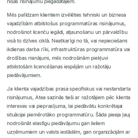
nišas risinājumu piegādātājiem.
Mēs palīdzam klientiem izvēlēties tehniski un biznesa
vajadzībām atbilstošus programmatūras risinājumus,
nodrošinot licenču iegādi, atjaunošanu un pārvaldību
visā to dzīves ciklā. Neatkarīgi no tā, vai nepieciešami
ikdienas darba rīki, infrastruktūras programmatūra vai
drošības risinājumi, mēs nodrošinām piekļuvi
atbilstošām licencēšanas iespējām un ražotāju
piedāvājumiem.
Ja klienta vajadzības prasa specifiskus vai nestandarta
risinājumus, Atea sazinās tieši ar ražotājiem pēc klienta
intereses vai pieprasījuma, lai piedāvātu konkrētajai
situācijai piemērotāko programmatūru. Šāda pieeja ļauj
nodrošināt elastīgu piedāvājumu gan lieliem
uzņēmumiem un valsts iestādēm, gan organizācijām ar