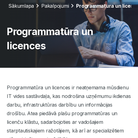
Sākumlapa
Pakalpojumi
Programmatura un licenc
Programmatūra un
licences
Programmatūra un licences ir neatņemama mūsdienu
IT vides sastāvdaļa, kas nodrošina uzņēmumu ikdienas
darbu, infrastruktūras darbību un informācijas
drošību. Atea piedāvā plašu programmatūras un
licenču klāstu, sadarbojoties ar vadošajiem
starptautiskajiem ražotājiem, kā arī ar specializētiem