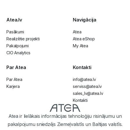
Atea.lv
Navigācija
Pasākumi
Atea
Realizētie projekti
Atea eShop
Pakalpojumi
My Atea
CIO Analytics
Par Atea
Kontakti
Par Atea
info@atea.lv
Karjera
serviss@atea.lv
sales_lv@atea.lv
Kontakti
Atea ir lielākais informācijas tehnoloģiju risinājumu un
pakalpojumu sniedzējs Ziemeļvalstīs un Baltijas valstīs.