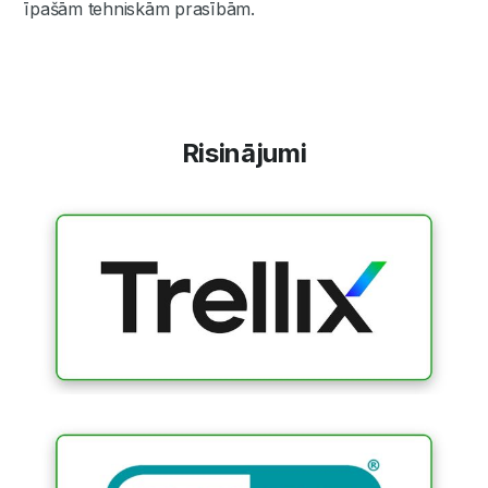
īpašām tehniskām prasībām.
Risinājumi