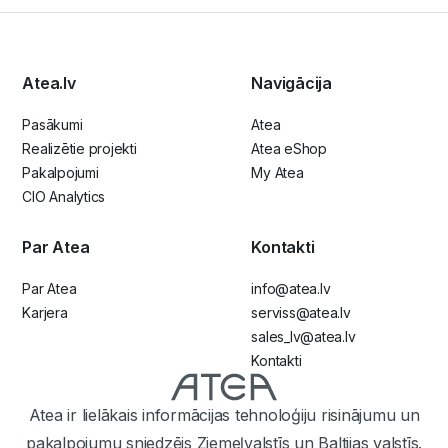
Atea.lv
Navigācija
Pasākumi
Atea
Realizētie projekti
Atea eShop
Pakalpojumi
My Atea
CIO Analytics
Par Atea
Kontakti
Par Atea
info@atea.lv
Karjera
serviss@atea.lv
sales_lv@atea.lv
Kontakti
Atea ir lielākais informācijas tehnoloģiju risinājumu un
pakalpojumu sniedzējs Ziemeļvalstīs un Baltijas valstīs.