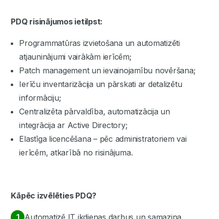
PDQ risinājumos ietilpst:
Programmatūras izvietošana un automatizēti
atjauninājumi vairākām ierīcēm;
Patch management un ievainojamību novēršana;
Ierīču inventarizācija un pārskati ar detalizētu
informāciju;
Centralizēta pārvaldība, automatizācija un
integrācija ar Active Directory;
Elastīga licencēšana – pēc administratoriem vai
ierīcēm, atkarībā no risinājuma.
Kāpēc izvēlēties PDQ?
Automatizē IT ikdienas darbus un samazina