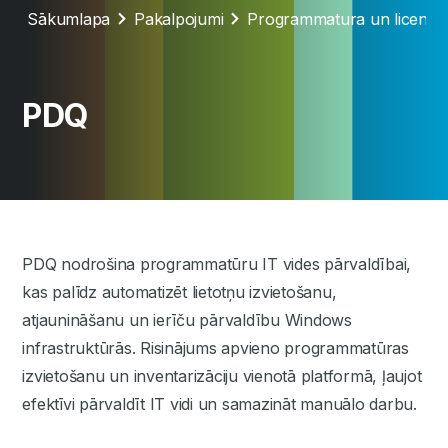
Sākumlapa
Pakalpojumi
Programmatura un licence
PDQ
PDQ nodrošina programmatūru IT vides pārvaldībai,
kas palīdz automatizēt lietotņu izvietošanu,
atjaunināšanu un ierīču pārvaldību Windows
infrastruktūrās. Risinājums apvieno programmatūras
izvietošanu un inventarizāciju vienotā platformā, ļaujot
efektīvi pārvaldīt IT vidi un samazināt manuālo darbu.