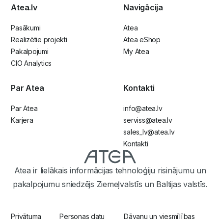
Atea.lv
Navigācija
Pasākumi
Atea
Realizētie projekti
Atea eShop
Pakalpojumi
My Atea
CIO Analytics
Par Atea
Kontakti
Par Atea
info@atea.lv
Karjera
serviss@atea.lv
sales_lv@atea.lv
Kontakti
Atea ir lielākais informācijas tehnoloģiju risinājumu un
pakalpojumu sniedzējs Ziemeļvalstīs un Baltijas valstīs.
Privātuma
Personas datu
Dāvanu un viesmīlības