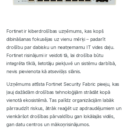
Fortinet ir kiberdrošības uzņēmums, kas kopš
dibināšanas fokusējas uz vienu mērķi – padarīt
drošību par dabisku un neatņemamu IT vides daļu.
Fortinet risinājumi ir veidoti tā, lai drošība būtu
integrēta tīklā, lietotāju piekļuvē un sistēmu darbībā,
nevis pievienota kā atsevišķs slānis.
Uzņēmums attīsta Fortinet Security Fabric pieeju, kas
ļauj dažādām drošības tehnoloģijām strādāt kopā
vienotā ekosistēmā. Tas palīdz organizācijām labāk
pārraudzīt riskus, ātrāk reaģēt uz apdraudējumiem un
vienkāršot drošības pārvaldību gan lokālajās vidēs,
gan datu centros un mākoņrisinājumos.