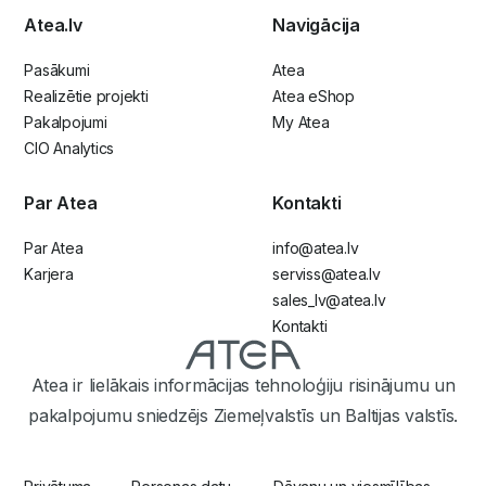
Atea.lv
Navigācija
Pasākumi
Atea
Realizētie projekti
Atea eShop
Pakalpojumi
My Atea
CIO Analytics
Par Atea
Kontakti
Par Atea
info@atea.lv
Karjera
serviss@atea.lv
sales_lv@atea.lv
Kontakti
Atea ir lielākais informācijas tehnoloģiju risinājumu un
pakalpojumu sniedzējs Ziemeļvalstīs un Baltijas valstīs.