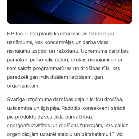
HP Inc. ir starptautisks informācijas tehnoloģiju
uzņēmums, kas koncentrējas uz darba vides
risinājumu izstrādi un ražošanu. Uzņēmuma darbības
pamatā ir personālie datori, drukas risinājumi un ar
tiem saistīti programmatūras un drošības rīki, kas
paredzēti gan individuāliem lietotājiem, gan
organizācijām.
Svarīga uzņēmuma darbības daļa ir ierīču drošība,
uzticamība un ilgtspēja. Ražotājs konsekventi strādā
pie produktu dzīves cikla pārvaldības,
energoefektivitātes un drošības funkcijām, kas palīdz
organizācijām uzturēt stabilu un pārskatāmu IT vidi