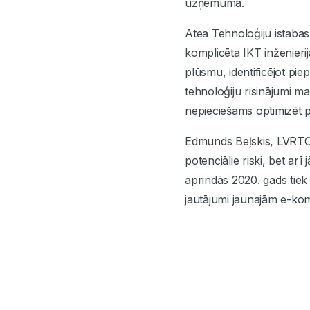
uzņēmumā.
Atea Tehnoloģiju istaba
komplicēta IKT inženierij
plūsmu, identificējot pie
tehnoloģiju risinājumi ma
nepieciešams optimizēt p
Edmunds Beļskis, LVRTC v
potenciālie riski, bet ar
aprindās 2020. gads tiek 
jautājumi jaunajām e-ko