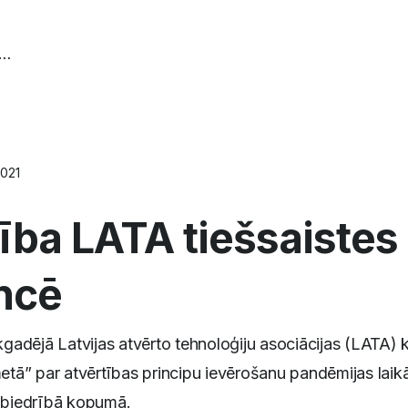
 dalība LATA tiešsaistes konferencē
2021
ība LATA tiešsaistes
ncē
ikgadējā Latvijas atvērto tehnoloģiju asociācijas (LATA) 
metā” par atvērtības principu ievērošanu pandēmijas laikā
sabiedrībā kopumā.