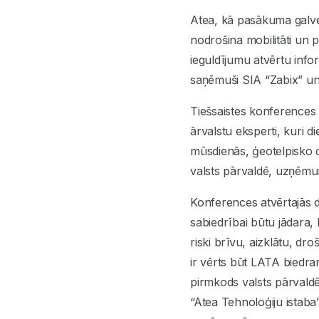
Atea, kā pasākuma galven
nodrošina mobilitāti un 
ieguldījumu atvērtu info
saņēmuši SIA “Zabix” un 
Tiešsaistes konferences 
ārvalstu eksperti, kuri di
mūsdienās, ģeotelpisko d
valsts pārvaldē, uzņēmu
Konferences atvērtajās di
sabiedrībai būtu jādara, 
riski brīvu, aizklātu, d
ir vērts būt LATA biedra
pirmkods valsts pārvaldē,
“Atea Tehnoloģiju istaba”