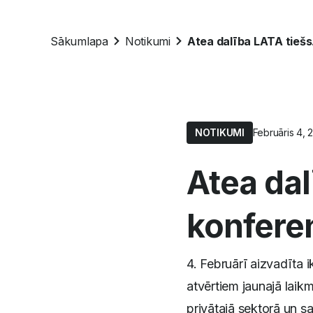
Sākumlapa
Notikumi
Atea
NOTIKUMI
Februāris 4, 
Atea dal
konfere
4. Februārī aizvadīta 
atvērtiem jaunajā laik
privātajā sektorā un 