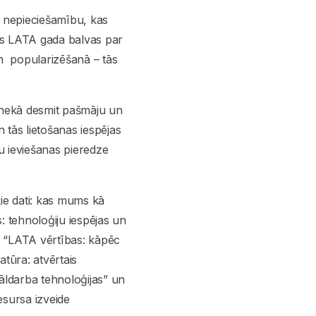
s nepieciešamību, kas
tas LATA gada balvas par
n popularizēšanā – tās
k nekā desmit pašmāju un
n tās lietošanas iespējas
u ieviešanas pieredze
kie dati: kas mums kā
s: tehnoloģiju iespējas un
, “LATA vērtības: kāpēc
tūra: atvērtais
tāldarba tehnoloģijas” un
esursa izveide