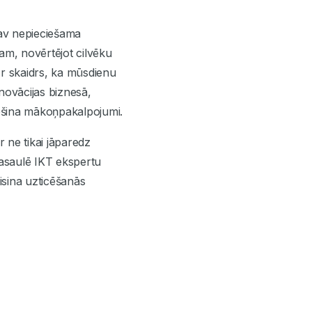
av nepieciešama
ram, novērtējot cilvēku
 Ir skaidrs, ka mūsdienu
inovācijas biznesā,
rošina mākoņpakalpojumi.
 ne tikai jāparedz
 Pasaulē IKT ekspertu
risina uzticēšanās