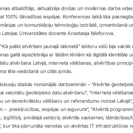
ais atbalstītājs, aktualizēja drošas un modernas darba vide
pat 100% tālvadības iespējas. Konferences laikā tika pasnieg
rmācijas un komunikāciju tehnoloģiju izstrādē, izmantošanā u
Latvijas Universitātes docente Anastasija Ņikiforova.
“Kā palikt atvērtiem jaunajā laikmetā” lektoru vidū bija vairā
enas gaitā iepazīstināja ar tādām tēmām kā digitālā identitāte u
atu atvēršana Latvijā, interneta vēlēšanas, atvērtības princip
ma tēla veidošanā un citās jomās.
skusiju istabās norisinājās darbsemināri – “Atvērtie ģeotelpis
lai veicinātu ģeotelpisko datu atvēršanu”, “Interneta vēlēšana
rošu un demokrātisku vēlēšanu un referendumu norisei Latvijā”
m – priekšrocības, iespējas un ieguvumi”, “Atvērtā programma
 izglītībā, privātajā sektorā; atvērtās saskarnes; tālmācības/
, kur tika pārrunāta vienotas un atvērtas IT infrastruktūras r