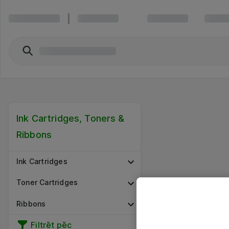
Ink Cartridges, Toners &
Ribbons
Ink Cartridges
Toner Cartridges
Ribbons
Filtrēt pēc