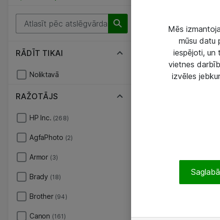
Mēs izmantojam
mūsu datu p
iespējoti, un
RĀDĪT TIKAI
vietnes darbīb
Noliktavā
izvēles jebku
RAŽOTĀJS
HP Inc.
(268)
AgfaPhoto
(2)
Armor
(3)
Saglabāt
Brady
(18)
Brother
(94)
Canon
(161)