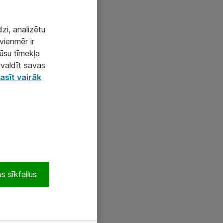
zi, analizētu
vienmēr ir
mūsu tīmekļa
rvaldīt savas
asīt vairāk
s sīkfailus