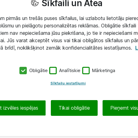
Sīkfaili un Atea
 pirmās un trešās puses sīkfailus, lai uzlabotu lietotāju piered
lūsmu un pielāgotu personalizētas reklāmas. Obligātie sīkfaili 
 tiem nav nepieciešama jūsu piekrišana, jo tie ir nepieciešami 
ai. Jūs varat akceptēt visus vai tikai obligātos sīkfailus un pā
rā brīdī, noklikšķinot zemāk konfidencialitātes iestatījumos.
L
Obligātie
Analītiskie
Mārketinga
Sīkfailu iestatījumi
 izvēles iespējas
Tikai obligātie
Pieņemt visu